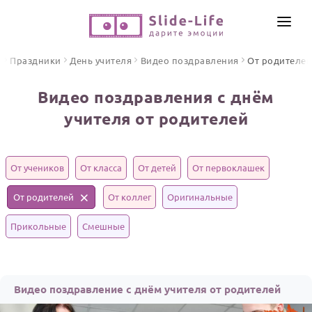
СОЗДАТЬ ВИДЕО
я
Праздники
День учителя
Видео поздравления
От родителей
КАТАЛОГ
Видео поздравления с днём
ИНСТРУМЕНТЫ
учителя от родителей
ПО ФОРМАТУ
ТЕКСТЫ И ИДЕИ
Видео поздравления
Песни поздравления
От учеников
ЦЕНЫ
От класса
От детей
От первоклашек
Открытки
От родителей
ОТЗЫВЫ
От коллег
Оригинальные
Стихи и тексты
Прикольные
Смешные
ПРАЗДНИКИ
С Днем рождения
Юбилей
Видео поздравление с днём учителя от родителей
Свадьба