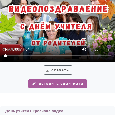
Годовщина свадьбы
Календарь праздников
КОМУ
Женщине
Мужчине
Маме
Папе
СКАЧАТЬ
Детям
Все родственники
ВСТАВИТЬ СВОИ ФОТО
ПЕРСОНАЛЬНЫЕ
Пожелания
По именам
День учителя красивое видео