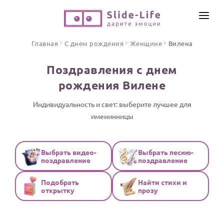
СОЗДАТЬ ВИДЕО
Главная
С днем рождения
Женщине
Вилена
КАТАЛОГ
Поздравления с днем
ИНСТРУМЕНТЫ
рождения Вилене
ПО ФОРМАТУ
ТЕКСТЫ И ИДЕИ
Видео поздравления
Индивидуальность и свет: выберите лучшее для
именинницы
Песни поздравления
ЦЕНЫ
Открытки
ОТЗЫВЫ
Стихи и тексты
Выбрать видео-
Выбрать песню-
поздравление
поздравление
ПРАЗДНИКИ
Подобрать
Найти стихи и
С Днем рождения
открытку
прозу
Юбилей
Свадьба