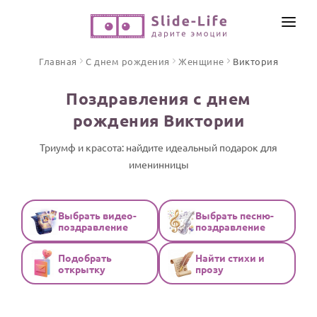
СОЗДАТЬ ВИДЕО
Главная
С днем рождения
Женщине
Виктория
КАТАЛОГ
Поздравления с днем
ИНСТРУМЕНТЫ
рождения Виктории
ПО ФОРМАТУ
ТЕКСТЫ И ИДЕИ
Видео поздравления
Триумф и красота: найдите идеальный подарок для
именинницы
Песни поздравления
ЦЕНЫ
Открытки
ОТЗЫВЫ
Стихи и тексты
Выбрать видео-
Выбрать песню-
поздравление
поздравление
ПРАЗДНИКИ
Подобрать
Найти стихи и
С Днем рождения
открытку
прозу
Юбилей
Свадьба