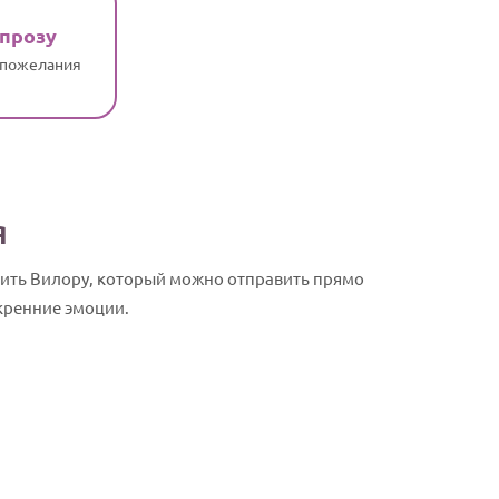
 прозу
 пожелания
я
ить Вилору, который можно отправить прямо
кренние эмоции.
Вилора, с Д