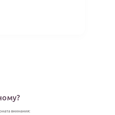
ному?
ормата внимания: