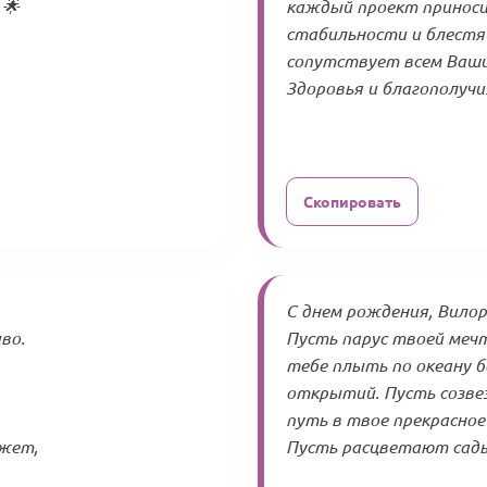
 🌟
каждый проект приноси
стабильности и блестя
сопутствует всем Ваши
Здоровья и благополучия
Скопировать
С днем рождения, Вилора
во.
Пусть парус твоей меч
тебе плыть по океану 
открытий. Пусть созвез
путь в твое прекрасное
жжет,
Пусть расцветают сады