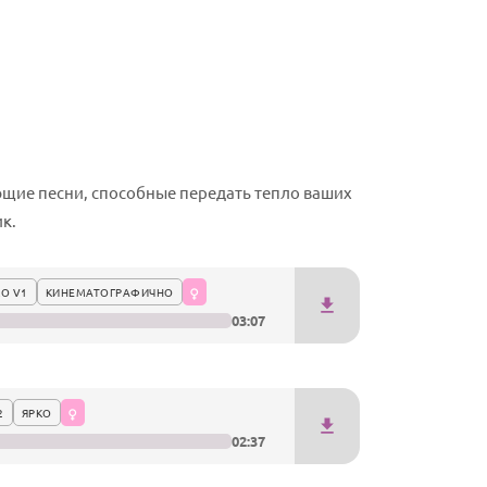
ющие песни, способные передать тепло ваших
к.
О V1
КИНЕМАТОГРАФИЧНО
03:07
2
ЯРКО
02:37