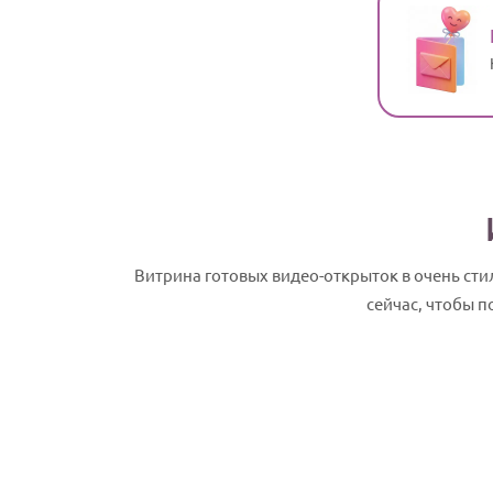
Витрина готовых видео-открыток в очень с
сейчас, чтобы 
Вилора, с Днем рождения! Именное сл