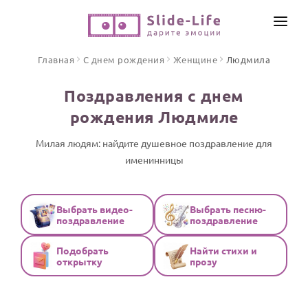
СОЗДАТЬ ВИДЕО
Главная
С днем рождения
Женщине
Людмила
КАТАЛОГ
Поздравления с днем
ИНСТРУМЕНТЫ
рождения Людмиле
ПО ФОРМАТУ
ТЕКСТЫ И ИДЕИ
Видео поздравления
Милая людям: найдите душевное поздравление для
именинницы
Песни поздравления
ЦЕНЫ
Открытки
ОТЗЫВЫ
Стихи и тексты
Выбрать видео-
Выбрать песню-
поздравление
поздравление
ПРАЗДНИКИ
Подобрать
Найти стихи и
С Днем рождения
открытку
прозу
Юбилей
Свадьба