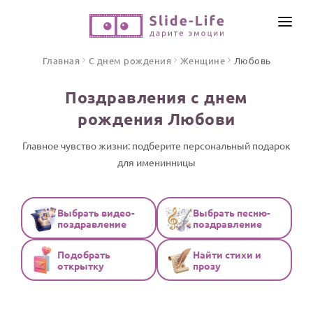
СОЗДАТЬ ВИДЕО
Главная
С днем рождения
Женщине
Любовь
КАТАЛОГ
Поздравления с днем
ИНСТРУМЕНТЫ
рождения Любови
ПО ФОРМАТУ
ТЕКСТЫ И ИДЕИ
Видео поздравления
Главное чувство жизни: подберите персональный подарок
для именинницы
Песни поздравления
ЦЕНЫ
Открытки
ОТЗЫВЫ
Стихи и тексты
Выбрать видео-
Выбрать песню-
поздравление
поздравление
ПРАЗДНИКИ
Подобрать
Найти стихи и
С Днем рождения
открытку
прозу
Юбилей
Свадьба