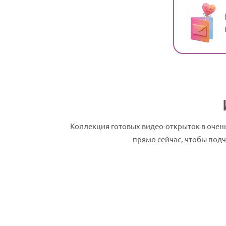
Коллекция готовых видео-открыток в очен
прямо сейчас, чтобы под
Даниил, с Днем рождения! Именное сл