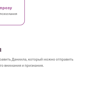
 прозу
 пожелания
я
дравить Даниила, который можно отправить
го внимания и признания.
Даниил, с Д