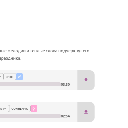
ные мелодии и теплые слова подчеркнут его
праздника.
2
ЯРКО
03:30
А V1
СОЛНЕЧНО
02:54