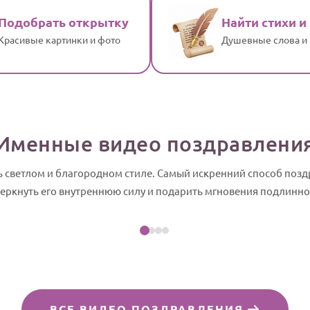
Подобрать открытку
Найти стихи и
Красивые картинки и фото
Душевные слова и
Именные видео поздравлени
ь светлом и благородном стиле. Самый искренний способ поз
Посмотреть пример
черкнуть его внутреннюю силу и подарить мгновения подлинно
айд-шоу
ВСЕ ВИДЕО ПОЗДРАВЛЕНИЯ