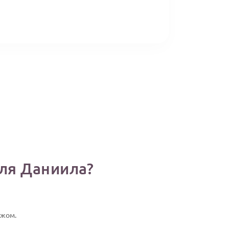
для Даниила?
ажом.