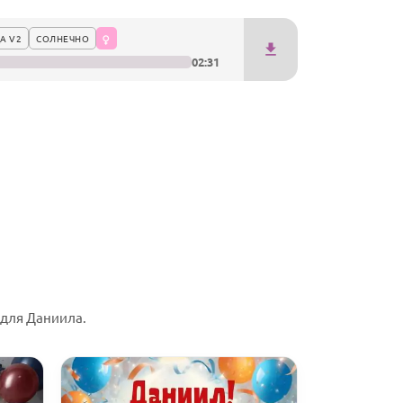
А V2
СОЛНЕЧНО
02:31
для Даниила.