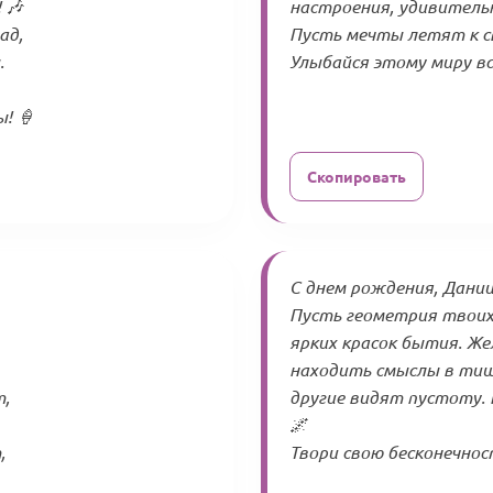
 🎶
настроения, удивитель
ад,
Пусть мечты летят к св
.
Улыбайся этому миру вс
! 🍦
Скопировать
С днем рождения, Дании
Пусть геометрия твоих 
ярких красок бытия. Ж
находить смыслы в тиш
т,
другие видят пустоту.
🌌
,
Твори свою бесконечнос