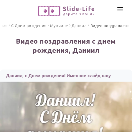
СОЗДАТЬ ВИДЕО
вная
С Днем рождения
Мужчине
Даниил
Видео поздравления
КАТАЛОГ
Видео поздравления с днем
ИНСТРУМЕНТЫ
рождения, Даниил
ПО ФОРМАТУ
ТЕКСТЫ И ИДЕИ
Видео поздравления
Песни поздравления
ЦЕНЫ
Даниил, с Днем рождения! Именное слайд-шоу
Открытки
ОТЗЫВЫ
Стихи и тексты
ПРАЗДНИКИ
С Днем рождения
Юбилей
Свадьба