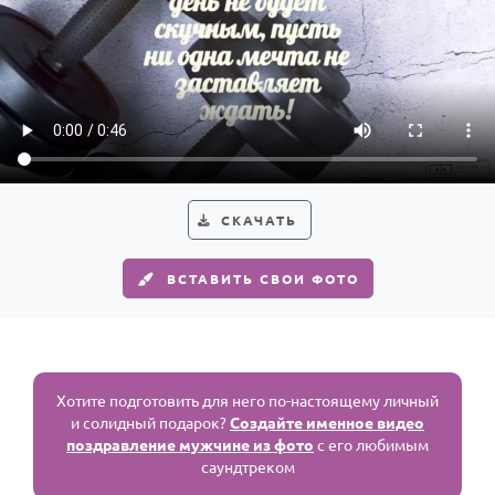
СКАЧАТЬ
ВСТАВИТЬ СВОИ ФОТО
Хотите подготовить для него по-настоящему личный
и солидный подарок?
Создайте именное видео
поздравление мужчине из фото
с его любимым
саундтреком