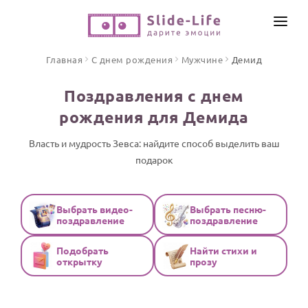
СОЗДАТЬ ВИДЕО
Главная
С днем рождения
Мужчине
Демид
КАТАЛОГ
Поздравления с днем
ИНСТРУМЕНТЫ
рождения для Демида
ПО ФОРМАТУ
ТЕКСТЫ И ИДЕИ
Видео поздравления
Власть и мудрость Зевса: найдите способ выделить ваш
подарок
Песни поздравления
ЦЕНЫ
Открытки
ОТЗЫВЫ
Стихи и тексты
Выбрать видео-
Выбрать песню-
поздравление
поздравление
ПРАЗДНИКИ
Подобрать
Найти стихи и
С Днем рождения
открытку
прозу
Юбилей
Свадьба