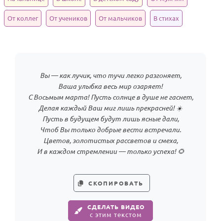
HOT
Выпускной
От коллег
От учеников
От мальчиков
В стихах
Календарь праздников
КОМУ
Женщине
Вы — как лучик, что тучи легко разгоняет,
Ваша улыбка весь мир озаряет!
Мужчине
С Восьмым марта! Пусть солнце в душе не гаснет,
Маме
Делая каждый Ваш миг лишь прекрасней! ☀️
Пусть в будущем будут лишь ясные дали,
Папе
Чтоб Вы только добрые вести встречали.
Детям
Цветов, золотистых рассветов и смеха,
И в каждом стремлении — только успеха! 🌻
Все родственники
ПЕРСОНАЛЬНЫЕ
СКОПИРОВАТЬ
Пожелания
СДЕЛАТЬ ВИДЕО
По именам
с этим текстом