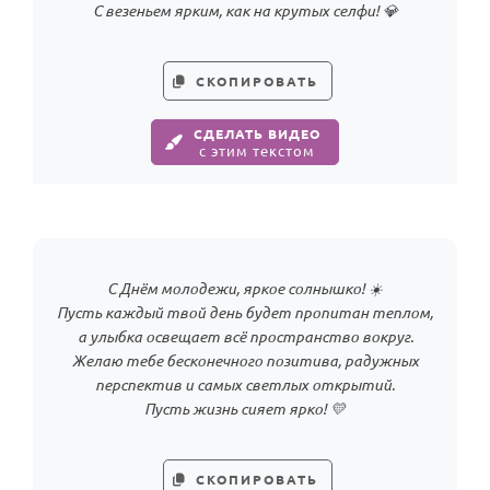
С везеньем ярким, как на крутых селфи! 💎
HOT
Выпускной
Календарь праздников
СКОПИРОВАТЬ
КОМУ
СДЕЛАТЬ ВИДЕО
с этим текстом
Женщине
Мужчине
Маме
Папе
С Днём молодежи, яркое солнышко! ☀️
Детям
Пусть каждый твой день будет пропитан теплом,
а улыбка освещает всё пространство вокруг.
Все родственники
Желаю тебе бесконечного позитива, радужных
перспектив и самых светлых открытий.
ПЕРСОНАЛЬНЫЕ
Пусть жизнь сияет ярко! 💛
Пожелания
По именам
СКОПИРОВАТЬ