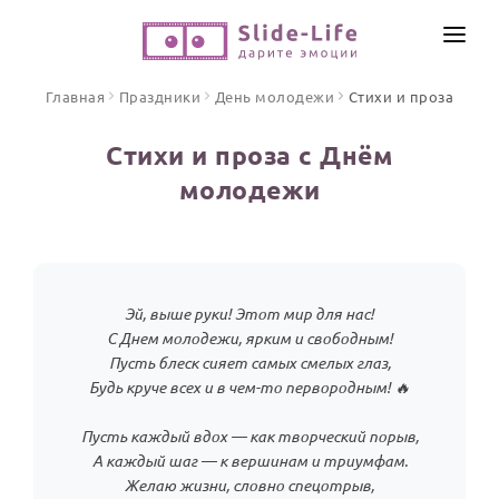
СОЗДАТЬ ВИДЕО
Главная
Праздники
День молодежи
Стихи и проза
КАТАЛОГ
Стихи и проза с Днём
ИНСТРУМЕНТЫ
молодежи
ПО ФОРМАТУ
ТЕКСТЫ И ИДЕИ
Видео поздравления
Песни поздравления
ЦЕНЫ
Открытки
Эй, выше руки! Этот мир для нас!
ОТЗЫВЫ
Стихи и тексты
С Днем молодежи, ярким и свободным!
Пусть блеск сияет самых смелых глаз,
Будь круче всех и в чем-то первородным! 🔥
ПРАЗДНИКИ
С Днем рождения
Пусть каждый вдох — как творческий порыв,
Юбилей
А каждый шаг — к вершинам и триумфам.
Желаю жизни, словно спецотрыв,
Свадьба