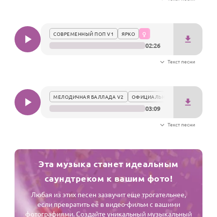
Годовщина свадьбы
Календарь праздников
СОВРЕМЕННЫЙ ПОП V1
ЯРКО
02:26
КОМУ
Текст песни
Женщине
Мужчине
МЕЛОДИЧНАЯ БАЛЛАДА V2
ОФИЦИАЛЬНО
Маме
03:09
Папе
Текст песни
Детям
Все родственники
Эта музыка станет идеальным
ПЕРСОНАЛЬНЫЕ
саундтреком к вашим фото!
Пожелания
Любая из этих песен зазвучит еще трогательнее,
если превратить её в видео-фильм с вашими
По именам
фотографиями. Создайте уникальный музыкальный