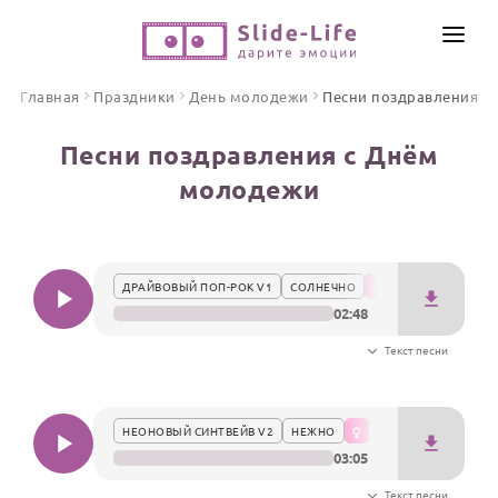
СОЗДАТЬ ВИДЕО
Главная
Праздники
День молодежи
Песни поздравления
КАТАЛОГ
Песни поздравления с Днём
ИНСТРУМЕНТЫ
молодежи
ПО ФОРМАТУ
ТЕКСТЫ И ИДЕИ
Видео поздравления
Песни поздравления
ЦЕНЫ
ДРАЙВОВЫЙ ПОП-РОК V1
СОЛНЕЧНО
Открытки
02:48
ОТЗЫВЫ
Стихи и тексты
Текст песни
ПРАЗДНИКИ
С Днем рождения
НЕОНОВЫЙ СИНТВЕЙВ V2
НЕЖНО
03:05
Юбилей
Свадьба
Текст песни