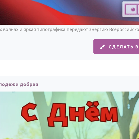
х волнах и яркая типографика передают энергию Всероссийск
СДЕЛАТЬ 
олодежи добрая