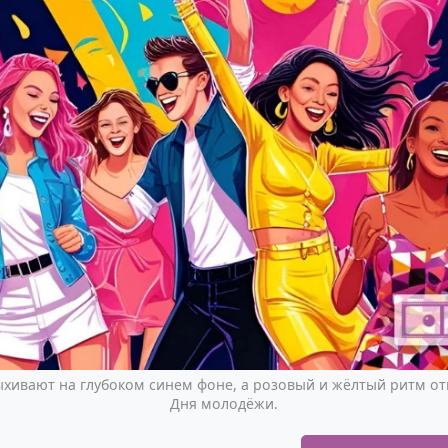
хивают на глубоком синем фоне, а розовый и жёлтый ритм от
Дня молодёжи.