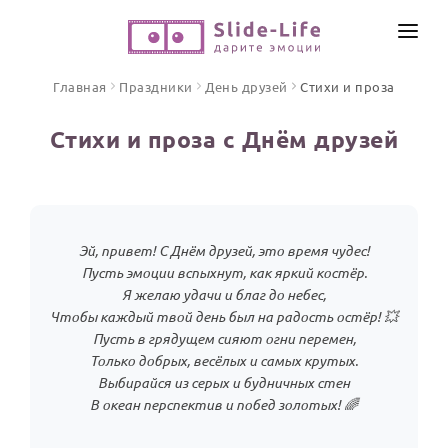
СОЗДАТЬ ВИДЕО
Главная
Праздники
День друзей
Стихи и проза
КАТАЛОГ
Стихи и проза с Днём друзей
ИНСТРУМЕНТЫ
ПО ФОРМАТУ
ТЕКСТЫ И ИДЕИ
Видео поздравления
Песни поздравления
ЦЕНЫ
Эй, привет! С Днём друзей, это время чудес!
Открытки
Пусть эмоции вспыхнут, как яркий костёр.
ОТЗЫВЫ
Я желаю удачи и благ до небес,
Стихи и тексты
Чтобы каждый твой день был на радость остёр! 💥
Пусть в грядущем сияют огни перемен,
ПРАЗДНИКИ
Только добрых, весёлых и самых крутых.
С Днем рождения
Выбирайся из серых и будничных стен
В океан перспектив и побед золотых! 🌈
Юбилей
Свадьба