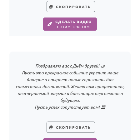
СКОПИРОВАТЬ
Годовщина свадьбы
Календарь праздников
СДЕЛАТЬ ВИДЕО
с этим текстом
КОМУ
Женщине
Мужчине
Маме
Поздравляю вас с Днём друзей! 🤝
Пусть это прекрасное событие укрепит наше
Папе
доверие и откроет новые горизонты для
Детям
совместных достижений. Желаю вам процветания,
неисчерпаемой энергии и блестящих перспектив в
Все родственники
будущем.
Пусть успех сопутствует вам! 🏛️
ПЕРСОНАЛЬНЫЕ
Пожелания
СКОПИРОВАТЬ
По именам