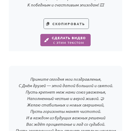
К победным и счастливым эпизодам! 🎞️
СКОПИРОВАТЬ
СДЕЛАТЬ ВИДЕО
с этим текстом
Примите сегодня мои поздравленья,
С Днём друзей — этой датой большой и святой.
Пусть крепнет меж нами союз уваженья,
Наполненный честью и верой живой. 🤝
Желаю стабильных и новых свершений,
Пусть горизонты манят чистотой.
И в каждом из будущих важных решений
Вас ждёт процветанье и лад со судьбой.
Пусть завтрашний день станет светлым началом