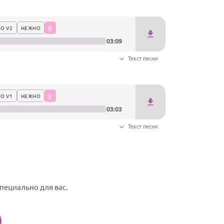
О V2
НЕЖНО
03:09
Текст песни
О V1
НЕЖНО
03:03
Текст песни
специально для вас.