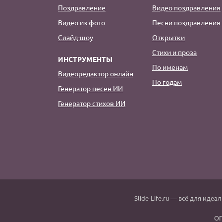
Поздравление
Видео поздравления
Видео из фото
Песни поздравления
Слайд-шоу
Открытки
Стихи и проза
ИНСТРУМЕНТЫ
По именам
Видеоредактор онлайн
По годам
Генератор песен ИИ
Генератор стихов ИИ
Slide-Life.ru
— всё для идеал
ОГ