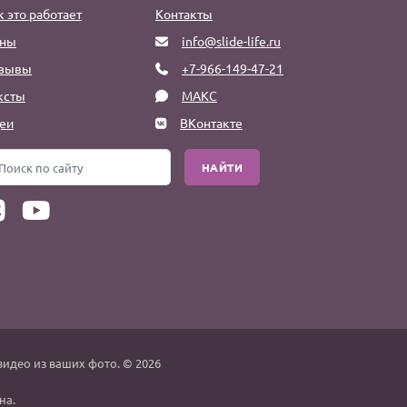
к это работает
Контакты
ны
info@slide-life.ru
зывы
+7-966-149-47-21
ксты
МАКС
еи
ВКонтакте
НАЙТИ
видео из ваших фото. © 2026
на.