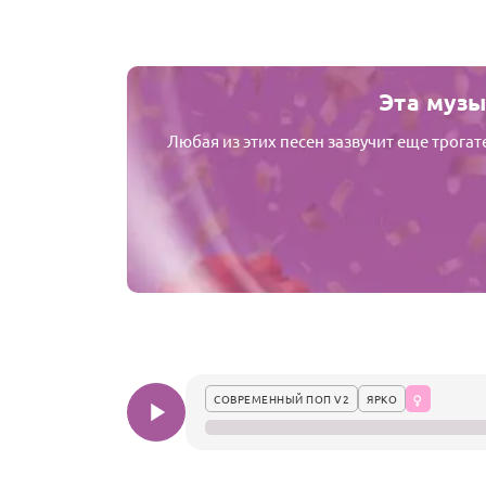
Эта музы
Любая из этих песен зазвучит еще трога
СОВРЕМЕННЫЙ ПОП V2
ЯРКО