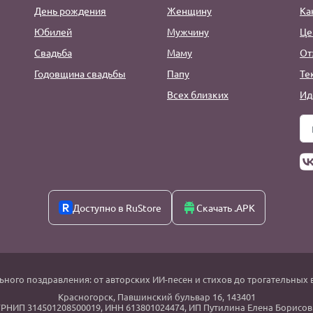
День рождения
Женщину
Ка
Юбилей
Мужчину
Це
Свадьба
Маму
От
Годовщина свадьбы
Папу
Те
Всех близких
Ид
Доступно в RuStore
Скачать .APK
ьного поздравления: от авторских ИИ-песен и стихов до трогательных 
Красногорск
,
Павшинский бульвар 16,
143401
РНИП 314501208500019, ИНН 613801024474, ИП Путилина Елена Борисов