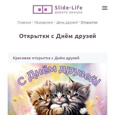
СОЗДАТЬ ВИДЕО
Главная
Праздники
День друзей
Открытки
КАТАЛОГ
Открытки с Днём друзей
ИНСТРУМЕНТЫ
ПО ФОРМАТУ
ТЕКСТЫ И ИДЕИ
Видео поздравления
Красивая открытка с Днём друзей
Песни поздравления
ЦЕНЫ
Открытки
ОТЗЫВЫ
Стихи и тексты
ПРАЗДНИКИ
С Днем рождения
Юбилей
Свадьба