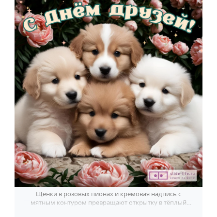
По годам
Щенки в розовых пионах и кремовая надпись с
мятным контуром превращают открытку в тёплый
привет ко Дню друзей.