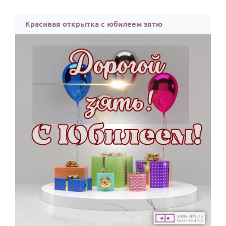
HOT
Выпускной
Красивая открытка с юбилеем зятю
Календарь праздников
КОМУ
Женщине
Мужчине
Маме
Папе
Детям
Все родственники
ПЕРСОНАЛЬНЫЕ
Пожелания
По именам