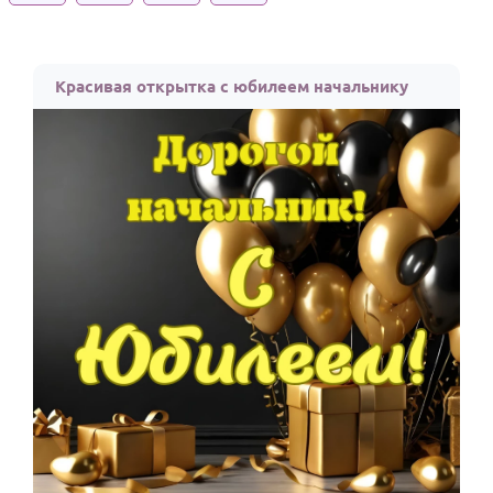
Годовщина свадьбы
Календарь праздников
Красивая открытка с юбилеем начальнику
КОМУ
Женщине
Мужчине
Маме
Папе
Детям
Все родственники
ПЕРСОНАЛЬНЫЕ
Пожелания
По именам