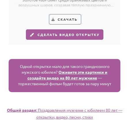
Золотое «80» сияет среди оранжевых цветов и
воздушных шаров, создавая тёплую праздничную
открытку к юбилею 80 лет.
СКАЧАТЬ
СДЕЛАТЬ ВИДЕО ОТКРЫТКУ
Одной открытки мало для такого грандиозного
мужского юбилея?
Оживите эти картинки и
создайте видео на 80 лет мужчине
—
торжественный фильм будет готов за пару минут
Общий раздел
: Поздравления мужчине с юбилеем 80 лет —
открытки, видео, песни, стихи