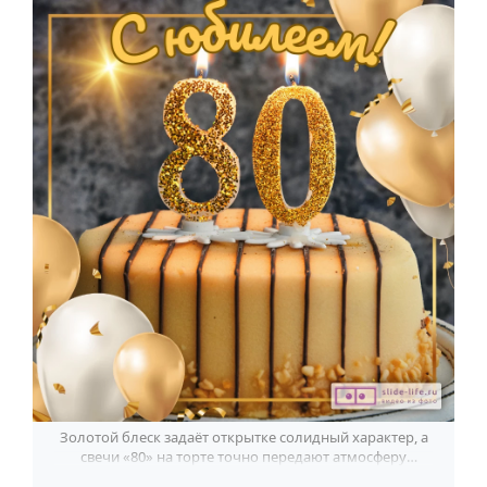
Годовщина свадьбы
Календарь праздников
КОМУ
Женщине
Мужчине
Маме
Папе
Детям
Все родственники
ПЕРСОНАЛЬНЫЕ
Пожелания
Золотой блеск задаёт открытке солидный характер, а
свечи «80» на торте точно передают атмосферу
По именам
большого юбилея мужчины.