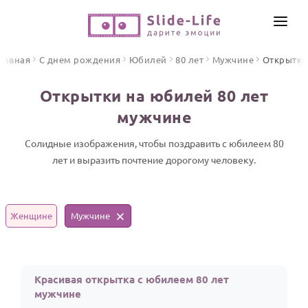
СОЗДАТЬ ВИДЕО
лавная
С днем рождения
Юбилей
80 лет
Мужчине
Открытки
КАТАЛОГ
Открытки на юбилей 80 лет
ИНСТРУМЕНТЫ
мужчине
ПО ФОРМАТУ
ТЕКСТЫ И ИДЕИ
Видео поздравления
Солидные изображения, чтобы поздравить с юбилеем 80
лет и выразить почтение дорогому человеку.
Песни поздравления
ЦЕНЫ
Открытки
ОТЗЫВЫ
Стихи и тексты
Женщине
Мужчине
ПРАЗДНИКИ
С Днем рождения
Красивая открытка с юбилеем 80 лет
Юбилей
мужчине
Свадьба