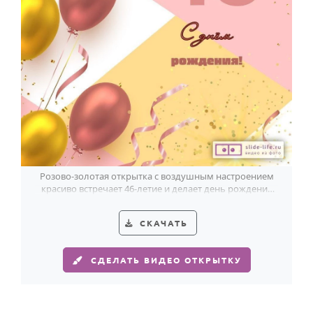
Годовщина свадьбы
Календарь праздников
КОМУ
Женщине
Мужчине
Маме
Папе
Розово-золотая открытка с воздушным настроением
красиво встречает 46-летие и делает день рождения
Детям
ещё светлее.
Все родственники
СКАЧАТЬ
ПЕРСОНАЛЬНЫЕ
СДЕЛАТЬ ВИДЕО ОТКРЫТКУ
Пожелания
По именам