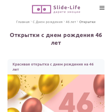
СОЗДАТЬ ВИДЕО
Главная
С Днем рождения
46 лет
Открытки
КАТАЛОГ
Открытки с днем рождения 46
ИНСТРУМЕНТЫ
лет
ПО ФОРМАТУ
ТЕКСТЫ И ИДЕИ
Видео поздравления
Песни поздравления
ЦЕНЫ
Красивая открытка с днем рождения на 46
Открытки
лет
ОТЗЫВЫ
Стихи и тексты
ПРАЗДНИКИ
С Днем рождения
Юбилей
Свадьба