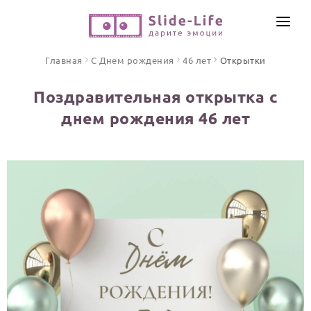
СОЗДАТЬ ВИДЕО
Главная
С Днем рождения
46 лет
Открытки
КАТАЛОГ
Поздравительная открытка с
ИНСТРУМЕНТЫ
днем рождения 46 лет
ПО ФОРМАТУ
ТЕКСТЫ И ИДЕИ
Видео поздравления
Песни поздравления
ЦЕНЫ
Открытки
ОТЗЫВЫ
Стихи и тексты
ПРАЗДНИКИ
С Днем рождения
Юбилей
Свадьба