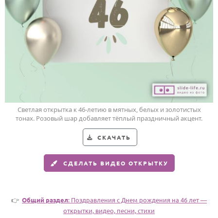
Годовщина свадьбы
Календарь праздников
КОМУ
Женщине
Мужчине
Маме
Светлая открытка к 46-летию в мятных, белых и золотистых
тонах. Розовый шар добавляет тёплый праздничный акцент.
Папе
Детям
СКАЧАТЬ
Все родственники
СДЕЛАТЬ ВИДЕО ОТКРЫТКУ
ПЕРСОНАЛЬНЫЕ
Пожелания
👉
Общий раздел
: Поздравления c Днем рождения на 46 лет —
По именам
открытки, видео, песни, стихи