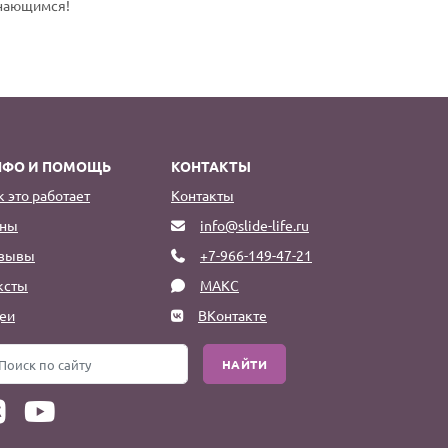
инающимся!
НФО И ПОМОЩЬ
КОНТАКТЫ
к это работает
Контакты
ны
info@slide-life.ru
зывы
+7-966-149-47-21
ксты
МАКС
еи
ВКонтакте
НАЙТИ