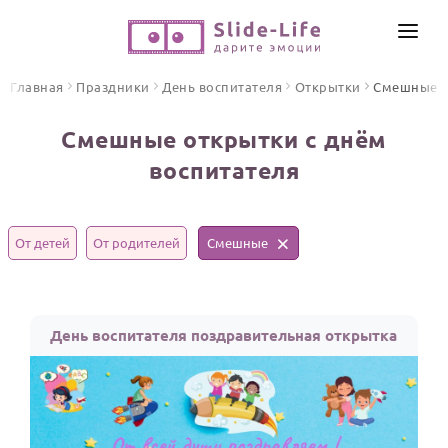
СОЗДАТЬ ВИДЕО
Главная
Праздники
День воспитателя
Открытки
Смешные
КАТАЛОГ
Смешные открытки с днём
ИНСТРУМЕНТЫ
воспитателя
ПО ФОРМАТУ
ТЕКСТЫ И ИДЕИ
Видео поздравления
Песни поздравления
ЦЕНЫ
От детей
От родителей
Смешные
Открытки
ОТЗЫВЫ
Стихи и тексты
День воспитателя поздравительная открытка
ПРАЗДНИКИ
С Днем рождения
Юбилей
Свадьба