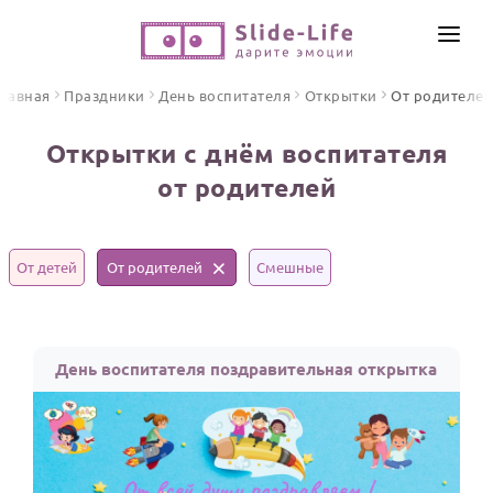
СОЗДАТЬ ВИДЕО
лавная
Праздники
День воспитателя
Открытки
От родителей
КАТАЛОГ
Открытки с днём воспитателя
ИНСТРУМЕНТЫ
от родителей
ПО ФОРМАТУ
ТЕКСТЫ И ИДЕИ
Видео поздравления
Песни поздравления
ЦЕНЫ
От детей
От родителей
Смешные
Открытки
ОТЗЫВЫ
Стихи и тексты
День воспитателя поздравительная открытка
ПРАЗДНИКИ
С Днем рождения
Юбилей
Свадьба