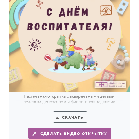
Годовщина свадьбы
Календарь праздников
КОМУ
Женщине
Мужчине
Маме
Папе
Детям
Все родственники
Пастельная открытка с акварельными детьми,
зелёным динозавром и фиолетовой надписью
бережно поздравляет с Днём воспитателя.
ПЕРСОНАЛЬНЫЕ
СКАЧАТЬ
Пожелания
По именам
СДЕЛАТЬ ВИДЕО ОТКРЫТКУ