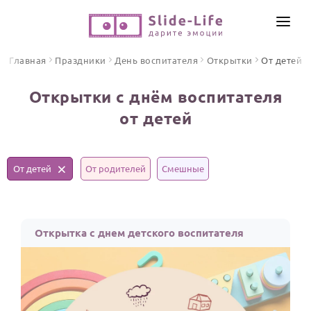
СОЗДАТЬ ВИДЕО
Главная
Праздники
День воспитателя
Открытки
От детей
КАТАЛОГ
Открытки с днём воспитателя
ИНСТРУМЕНТЫ
от детей
ПО ФОРМАТУ
ТЕКСТЫ И ИДЕИ
Видео поздравления
Песни поздравления
ЦЕНЫ
От детей
От родителей
Смешные
Открытки
ОТЗЫВЫ
Стихи и тексты
Открытка с днем детского воспитателя
ПРАЗДНИКИ
С Днем рождения
Юбилей
Свадьба