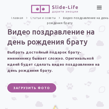
СОЗДАТЬ ВИДЕО
Главная
Статьи и советы
Видео поздравление на день
рождения брату
КАТАЛОГ
Видео поздравление на
ИНСТРУМЕНТЫ
день рождения брату
ПО ФОРМАТУ
ТЕКСТЫ И ИДЕИ
Видео поздравления
Выбрать достойный подарок брату-
Песни поздравления
ЦЕНЫ
имениннику бывает сложно. Оригинальной
Открытки
идеей будет сделать видео поздравление на
ОТЗЫВЫ
день рождения брату.
Стихи и тексты
ПРАЗДНИКИ
ЗАГРУЗИТЬ ФОТО
С Днем рождения
Юбилей
Свадьба