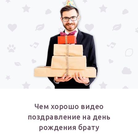
Годовщина свадьбы
Календарь праздников
КОМУ
Женщине
Мужчине
Маме
Папе
Детям
Все родственники
Чем хорошо видео
ПЕРСОНАЛЬНЫЕ
поздравление на день
Пожелания
рождения брату
По именам