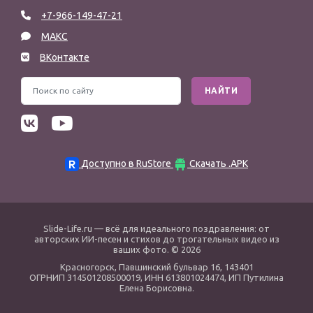
+7-966-149-47-21
МАКС
ВКонтакте
НАЙТИ
Доступно в RuStore
Скачать .APK
Slide-Life.ru
— всё для идеального поздравления: от
авторских ИИ-песен и стихов до трогательных видео из
ваших фото. © 2026
Красногорск
,
Павшинский бульвар 16,
143401
ОГРНИП 314501208500019, ИНН 613801024474, ИП Путилина
Елена Борисовна.