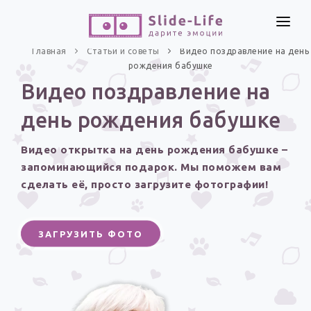
СОЗДАТЬ ВИДЕО
Главная
Статьи и советы
Видео поздравление на день
рождения бабушке
КАТАЛОГ
Видео поздравление на
ИНСТРУМЕНТЫ
день рождения бабушке
ПО ФОРМАТУ
ТЕКСТЫ И ИДЕИ
Видео поздравления
Видео открытка на день рождения бабушке –
Песни поздравления
ЦЕНЫ
запоминающийся подарок. Мы поможем вам
Открытки
сделать её, просто загрузите фотографии!
ОТЗЫВЫ
Стихи и тексты
ЗАГРУЗИТЬ ФОТО
ПРАЗДНИКИ
С Днем рождения
Юбилей
Свадьба