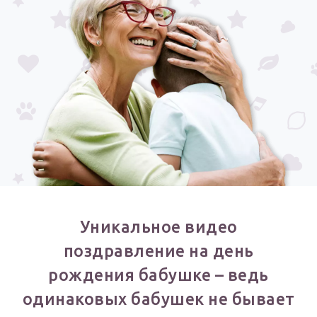
Годовщина свадьбы
Календарь праздников
КОМУ
Женщине
Мужчине
Маме
Папе
Детям
Все родственники
Уникальное видео
поздравление на день
ПЕРСОНАЛЬНЫЕ
рождения бабушке – ведь
Пожелания
одинаковых бабушек не бывает
По именам