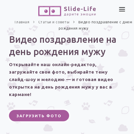
СОЗДАТЬ ВИДЕО
Главная
Статьи и советы
Видео поздравление с днем
рождения мужу
КАТАЛОГ
Видео поздравление на
ИНСТРУМЕНТЫ
день рождения мужу
ПО ФОРМАТУ
ТЕКСТЫ И ИДЕИ
Видео поздравления
Открывайте наш онлайн-редактор,
Песни поздравления
ЦЕНЫ
загружайте свои фото, выбирайте тему
Открытки
слайд-шоу и мелодию — и готовая видео
ОТЗЫВЫ
открытка на день рождения мужу у вас в
Стихи и тексты
кармане!
ПРАЗДНИКИ
С Днем рождения
ЗАГРУЗИТЬ ФОТО
Юбилей
Свадьба