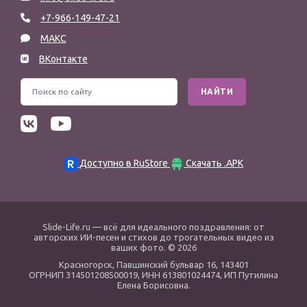
+7-966-149-47-21
МАКС
ВКонтакте
НАЙТИ
Доступно в RuStore
Скачать .APK
Slide-Life.ru
— всё для идеального поздравления: от
авторских ИИ-песен и стихов до трогательных видео из
ваших фото. © 2026
Красногорск
,
Павшинский бульвар 16,
143401
ОГРНИП 314501208500019, ИНН 613801024474, ИП Путилина
Елена Борисовна.