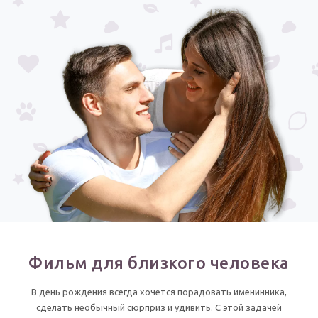
Годовщина свадьбы
Календарь праздников
КОМУ
Женщине
Мужчине
Маме
Папе
Детям
Все родственники
ПЕРСОНАЛЬНЫЕ
Фильм для близкого человека
Пожелания
В день рождения всегда хочется порадовать именинника,
По именам
сделать необычный сюрприз и удивить. С этой задачей