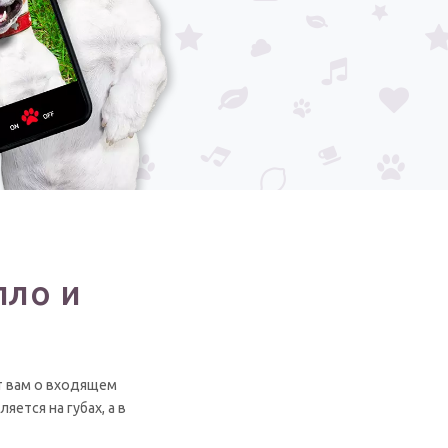
пло и
т вам о входящем
ется на губах, а в