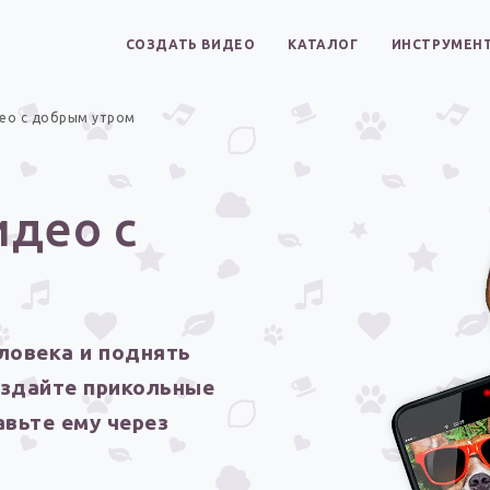
СОЗДАТЬ ВИДЕО
КАТАЛОГ
ИНСТРУМЕН
ео с добрым утром
део с
ловека и поднять
оздайте прикольные
вьте ему через