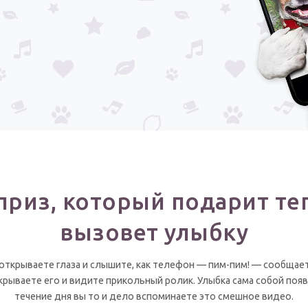
риз, который подарит те
вызовет улыбку
 открываете глаза и слышите, как телефон — пим-пим! — сообщае
рываете его и видите прикольный ролик. Улыбка сама собой появля
течение дня вы то и дело вспоминаете это смешное видео.