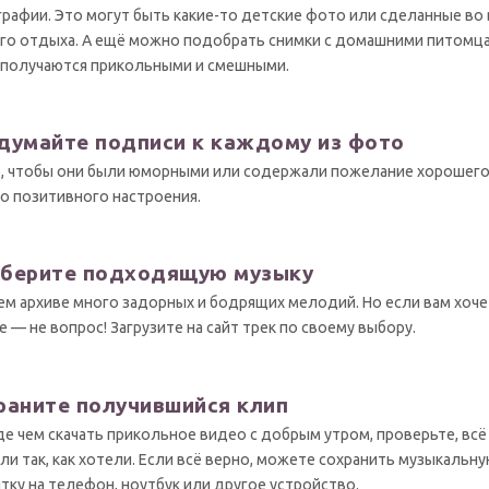
рафии. Это могут быть какие-то детские фото или сделанные во
го отдыха. А ещё можно подобрать снимки с домашними питомц
 получаются прикольными и смешными.
думайте подписи к каждому из фото
, чтобы они были юморными или содержали пожелание хорошего
о позитивного настроения.
берите подходящую музыку
ем архиве много задорных и бодрящих мелодий. Но если вам хоче
е — не вопрос! Загрузите на сайт трек по своему выбору.
раните получившийся клип
е чем скачать прикольное видео с добрым утром, проверьте, всё
ли так, как хотели. Если всё верно, можете сохранить музыкальн
тку на телефон, ноутбук или другое устройство.