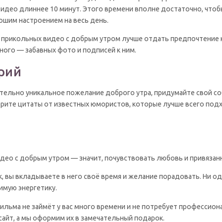
идео длиннее 10 минут. Этого времени вполне достаточно, чтоб
шим настроением на весь день.
 прикольных видео с добрым утром лучше отдать предпочтение к
ного — забавных фото и подписей к ним.
рий
ительно уникальное пожелание доброго утра, придумайте свой с
рите цитаты от известных юмористов, которые лучше всего подх
идео с добрым утром — значит, почувствовать любовь и привязан
к, вы вкладываете в него своё время и желание порадовать. Ни
имую энергетику.
ильма не займёт у вас много времени и не потребует профессион
 сайт, а мы оформим их в замечательный подарок.