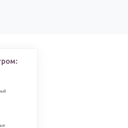
тром:
рый
ные