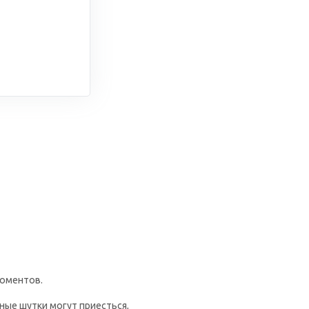
моментов.
ные шутки могут приесться,