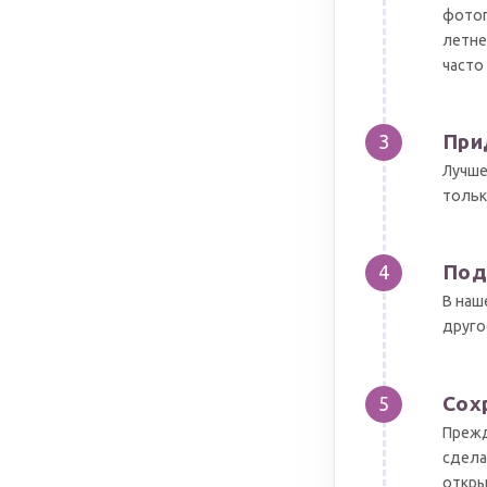
фотог
летне
часто
При
3
Лучше
тольк
Под
4
В наш
друго
Сох
5
Прежд
сдела
откры