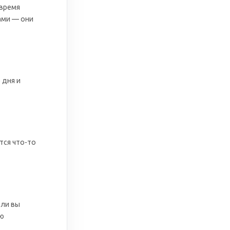
 время
ами — они
 дня и
тся что-то
 ли вы
ую