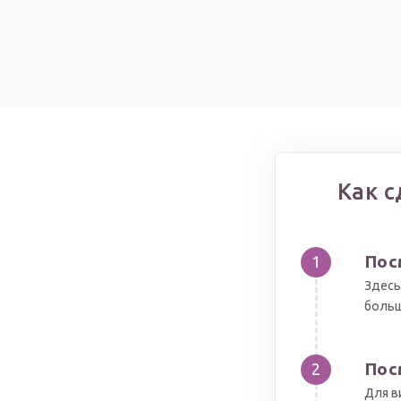
Как с
Пос
1
Здесь
больш
Пос
2
Для в