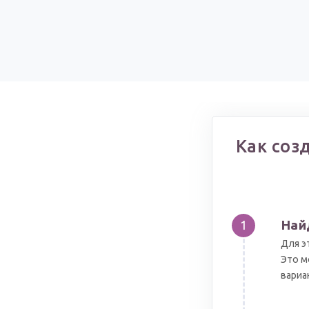
Как соз
Най
1
Для э
Это м
вариа