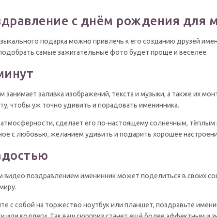
здравление с днём рождения для
зыкального подарка можно привлечь к его созданию друзей имен
подобрать самые зажигательные фото будет проще и веселее.
минут
 занимает заливка изображений, текста и музыки, а также их мон
у, чтобы уж точно удивить и порадовать именинника.
 атмосферности, сделает его по-настоящему солнечным, тёплым 
нное с любовью, желанием удивить и подарить хорошее настроени
адостью
 видео поздравлением именинник может поделиться в своих соц
 миру.
те с собой на торжество ноутбук или планшет, поздравьте именин
ти или коллеги. Так ваш сюрприз станет ещё более эффектным и 