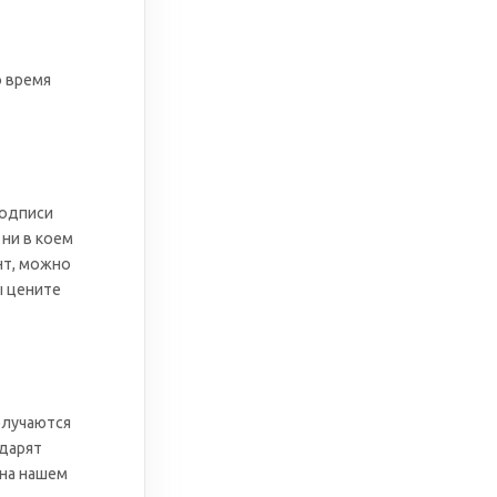
о время
подписи
ни в коем
нт, можно
ы цените
олучаются
 дарят
 на нашем