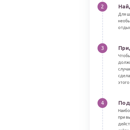
Най
2
Для ш
необы
отдых
При
3
Чтобы
должн
случа
сдела
этого
Под
4
Наибо
при в
дейст