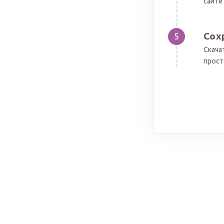
сайте
Сох
5
Скача
прост