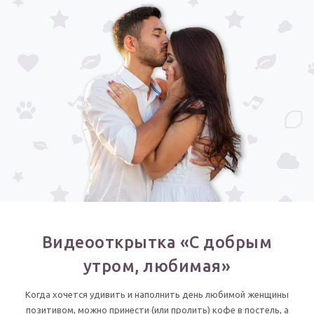
Выпускной
HOT
Календарь праздников
КОМУ
Женщине
Мужчине
Маме
Папе
Детям
Все родственники
Видеооткрытка «С добрым
ПЕРСОНАЛЬНЫЕ
утром, любимая»
Пожелания
По именам
Когда хочется удивить и наполнить день любимой женщины
позитивом, можно принести (или пролить) кофе в постель, а