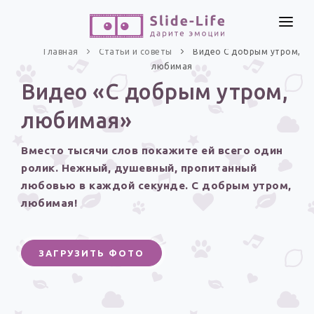
СОЗДАТЬ ВИДЕО
Главная
Статьи и советы
Видео С добрым утром,
любимая
КАТАЛОГ
Видео «С добрым утром,
ИНСТРУМЕНТЫ
любимая»
ПО ФОРМАТУ
ТЕКСТЫ И ИДЕИ
Видео поздравления
Вместо тысячи слов покажите ей всего один
Песни поздравления
ЦЕНЫ
ролик. Нежный, душевный, пропитанный
Открытки
любовью в каждой секунде. С добрым утром,
ОТЗЫВЫ
любимая!
Стихи и тексты
ПРАЗДНИКИ
ЗАГРУЗИТЬ ФОТО
С Днем рождения
Юбилей
Свадьба