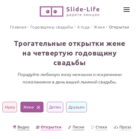
СОЗДАТЬ ВИДЕО
Главная
Годовщины свадьбы
4 года
Жене
Открытки
КАТАЛОГ
Трогательные открытки жене
ИНСТРУМЕНТЫ
на четвертую годовщину
ПО ФОРМАТУ
свадьбы
ТЕКСТЫ И ИДЕИ
Видео поздравления
Песни поздравления
Порадуйте любимую жену нежными и искренними
ЦЕНЫ
пожеланиями в день вашей льняной свадьбы.
Открытки
ОТЗЫВЫ
Стихи и тексты
Мужу
Жене
Детям
Друзьям
ПРАЗДНИКИ
С Днем рождения
Видео
Открытки
Песни
Стихи
Проза
🎥
🎁
🎵
🎈
✍️
Юбилей
Свадьба