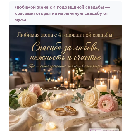
Любимой жене с 4 годовщиной свадьбы —
Годовщина свадьбы
красивая открытка на льняную свадьбу от
Календарь праздников
мужа
КОМУ
Женщине
Мужчине
Маме
Папе
Детям
Все родственники
ПЕРСОНАЛЬНЫЕ
Пожелания
По именам