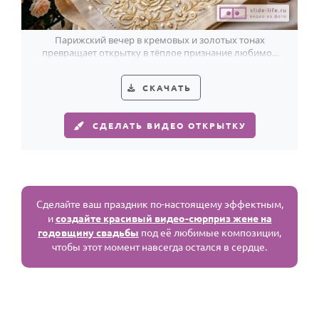
Парижский вечер в кремовых и золотых тонах
превращает открытку в тёплое признание любимой
жене к льняной свадьбе.
СКАЧАТЬ
СДЕЛАТЬ ВИДЕО ОТКРЫТКУ
Сделайте ваш праздник по-настоящему эффектным,
и
создайте красивый видео-сюрприз жене на
годовщину свадьбы
под её любимые композиции,
чтобы этот момент навсегда остался в сердце.