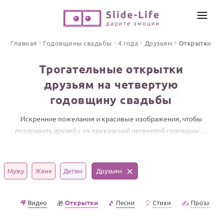
СОЗДАТЬ ВИДЕО
Главная
Годовщины свадьбы
4 года
Друзьям
Открытки
КАТАЛОГ
Трогательные открытки
ИНСТРУМЕНТЫ
друзьям на четвертую
ПО ФОРМАТУ
годовщину свадьбы
ТЕКСТЫ И ИДЕИ
Видео поздравления
Песни поздравления
Искренние пожелания и красивые изображения, чтобы
ЦЕНЫ
поздравить друзей с их прекрасной четвертой годовщиной
Открытки
ОТЗЫВЫ
свадьбы.
Стихи и тексты
Мужу
Жене
Детям
Друзьям
ПРАЗДНИКИ
С Днем рождения
Видео
Открытки
Песни
Стихи
Проза
🎥
🎁
🎵
🎈
✍️
Юбилей
Свадьба