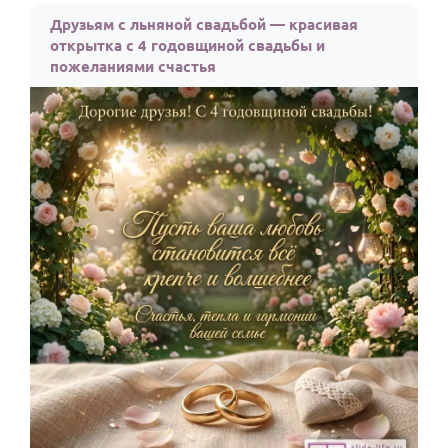
Друзьям с льняной свадьбой — красивая
Годовщина свадьбы
открытка с 4 годовщиной свадьбы и
Календарь праздников
пожеланиями счастья
КОМУ
Женщине
Мужчине
Маме
Папе
Детям
Все родственники
ПЕРСОНАЛЬНЫЕ
Пожелания
По именам