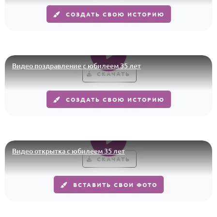
СОЗДАТЬ СВОЮ ИСТОРИЮ
Годовщина свадьбы
Календарь праздников
КОМУ
Видео поздравление с юбилеем 35 лет
Женщине
СКАЧАТЬ
Мужчине
СОЗДАТЬ СВОЮ ИСТОРИЮ
Маме
Папе
Детям
Все родственники
Видео открытка с юбилеем 35 лет
СКАЧАТЬ
ПЕРСОНАЛЬНЫЕ
ВСТАВИТЬ СВОИ ФОТО
Пожелания
По именам