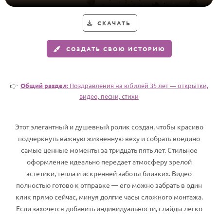
HOT
Выпускной
СКАЧАТЬ
Календарь праздников
СОЗДАТЬ СВОЮ ИСТОРИЮ
КОМУ
Женщине
👉
Общий раздел
: Поздравления на юбилей 35 лет — открытки,
Мужчине
видео, песни, стихи
Маме
Папе
Этот элегантный и душевный ролик создан, чтобы красиво
Детям
подчеркнуть важную жизненную веху и собрать воедино
самые ценные моменты за тридцать пять лет. Стильное
Все родственники
оформление идеально передает атмосферу зрелой
эстетики, тепла и искренней заботы близких. Видео
ПЕРСОНАЛЬНЫЕ
полностью готово к отправке — его можно забрать в один
Пожелания
клик прямо сейчас, минуя долгие часы сложного монтажа.
По именам
Если захочется добавить индивидуальности, слайды легко