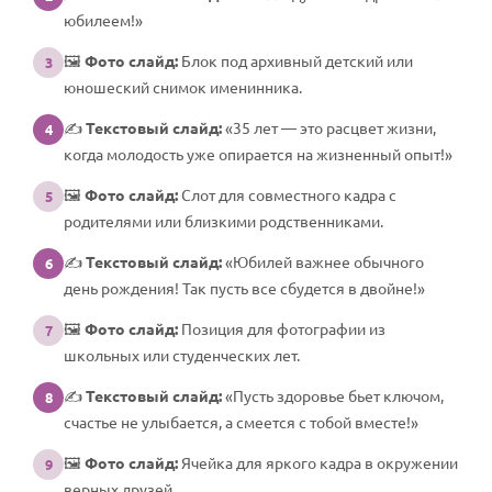
юбилеем!»
🖼️
Фото слайд:
Блок под архивный детский или
3
юношеский снимок именинника.
✍️
Текстовый слайд:
«35 лет — это расцвет жизни,
4
когда молодость уже опирается на жизненный опыт!»
🖼️
Фото слайд:
Слот для совместного кадра с
5
родителями или близкими родственниками.
✍️
Текстовый слайд:
«Юбилей важнее обычного
6
день рождения! Так пусть все сбудется в двойне!»
🖼️
Фото слайд:
Позиция для фотографии из
7
школьных или студенческих лет.
✍️
Текстовый слайд:
«Пусть здоровье бьет ключом,
8
счастье не улыбается, а смеется с тобой вместе!»
🖼️
Фото слайд:
Ячейка для яркого кадра в окружении
9
верных друзей.