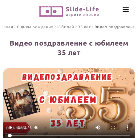
СОЗДАТЬ ВИДЕО
лавная
С днем рождения
Юбилей
35 лет
Видео поздравления
КАТАЛОГ
Видео поздравление с юбилеем
ИНСТРУМЕНТЫ
35 лет
ПО ФОРМАТУ
ТЕКСТЫ И ИДЕИ
Видео поздравления
Песни поздравления
ЦЕНЫ
Открытки
ОТЗЫВЫ
Стихи и тексты
ПРАЗДНИКИ
С Днем рождения
Юбилей
Свадьба