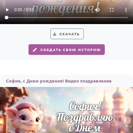
Годовщина свадьбы
Календарь праздников
КОМУ
СКАЧАТЬ
Женщине
СОЗДАТЬ СВОЮ ИСТОРИЮ
Мужчине
Маме
Папе
София, с Днем рождения! Видео поздравление
Детям
Все родственники
ПЕРСОНАЛЬНЫЕ
Пожелания
По именам