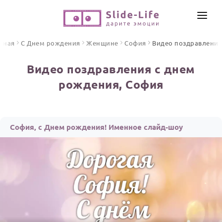
СОЗДАТЬ ВИДЕО
вная
С Днем рождения
Женщине
София
Видео поздравления
КАТАЛОГ
Видео поздравления с днем
ИНСТРУМЕНТЫ
рождения, София
ПО ФОРМАТУ
ТЕКСТЫ И ИДЕИ
Видео поздравления
Песни поздравления
ЦЕНЫ
София, с Днем рождения! Именное слайд-шоу
Открытки
ОТЗЫВЫ
Стихи и тексты
ПРАЗДНИКИ
С Днем рождения
Юбилей
Свадьба