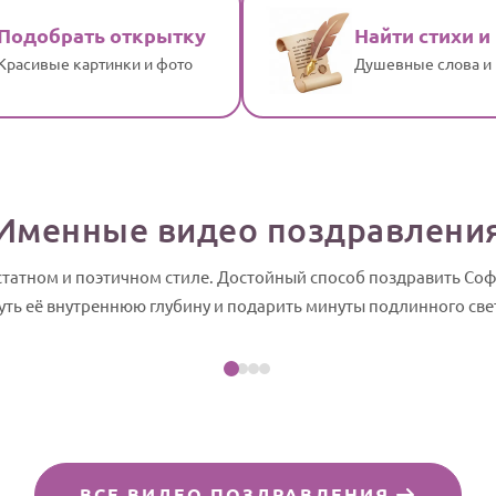
Подобрать открытку
Найти стихи и
Красивые картинки и фото
Душевные слова и
Именные видео поздравлени
статном и поэтичном стиле. Достойный способ поздравить Со
Посмотреть пример
ть её внутреннюю глубину и подарить минуты подлинного све
йд-шоу
ВСЕ ВИДЕО ПОЗДРАВЛЕНИЯ