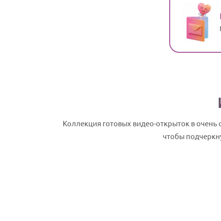
Коллекция готовых видео-открыток в очень 
чтобы подчеркну
София, с Днем рождения! Именное сла