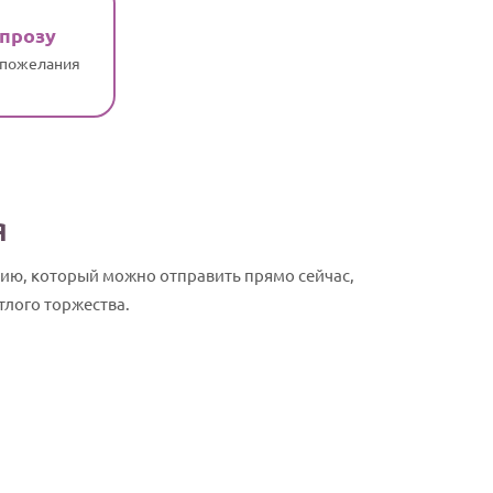
 прозу
 пожелания
я
фию, который можно отправить прямо сейчас,
тлого торжества.
София, с Дн