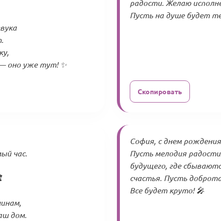
радости. Желаю исполн
Пусть на душе будет те
звука
.
ку,
— оно уже тут! ✨
Скопировать
София, с днем рождения!
ый час.
Пусть мелодия радости 
будущего, где сбываютс
️
счастья. Пусть доброта
Все будет круто! 🎤
шинам,
аш дом.