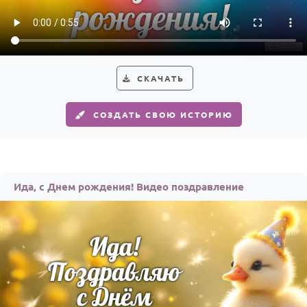
Годовщина свадьбы
Календарь праздников
КОМУ
СКАЧАТЬ
Женщине
СОЗДАТЬ СВОЮ ИСТОРИЮ
Мужчине
Маме
Папе
Ида, с Днем рождения! Видео поздравление
Детям
Все родственники
ПЕРСОНАЛЬНЫЕ
Пожелания
По именам