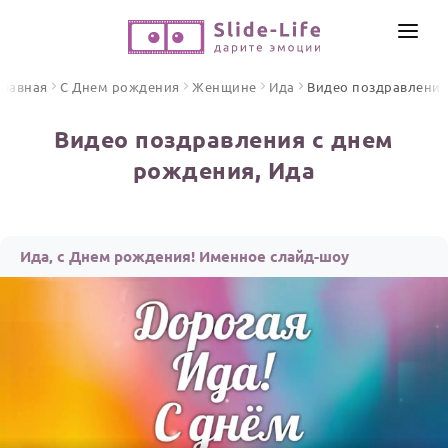
СОЗДАТЬ ВИДЕО
Главная
С Днем рождения
Женщине
Ида
Видео поздравления
КАТАЛОГ
Видео поздравления с днем
ИНСТРУМЕНТЫ
рождения, Ида
ПО ФОРМАТУ
ТЕКСТЫ И ИДЕИ
Видео поздравления
Песни поздравления
ЦЕНЫ
Ида, с Днем рождения! Именное слайд-шоу
Открытки
ОТЗЫВЫ
Стихи и тексты
ПРАЗДНИКИ
С Днем рождения
Юбилей
Свадьба