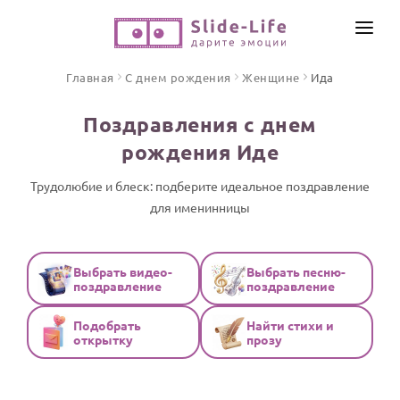
СОЗДАТЬ ВИДЕО
Главная
С днем рождения
Женщине
Ида
КАТАЛОГ
Поздравления с днем
ИНСТРУМЕНТЫ
рождения Иде
ПО ФОРМАТУ
ТЕКСТЫ И ИДЕИ
Видео поздравления
Трудолюбие и блеск: подберите идеальное поздравление
для именинницы
Песни поздравления
ЦЕНЫ
Открытки
ОТЗЫВЫ
Стихи и тексты
Выбрать видео-
Выбрать песню-
поздравление
поздравление
ПРАЗДНИКИ
Подобрать
Найти стихи и
С Днем рождения
открытку
прозу
Юбилей
Свадьба