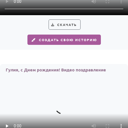
Годовщина свадьбы
Календарь праздников
СКАЧАТЬ
КОМУ
СОЗДАТЬ СВОЮ ИСТОРИЮ
Женщине
Мужчине
Маме
Гулия, с Днем рождения! Видео поздравление
Папе
Детям
Все родственники
ПЕРСОНАЛЬНЫЕ
Пожелания
По именам