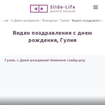
СОЗДАТЬ ВИДЕО
авная
С Днем рождения
Женщине
Гулия
Видео поздравления
КАТАЛОГ
Видео поздравления с днем
ИНСТРУМЕНТЫ
рождения, Гулия
ПО ФОРМАТУ
ТЕКСТЫ И ИДЕИ
Видео поздравления
Песни поздравления
ЦЕНЫ
Гулия, с Днем рождения! Именное слайд-шоу
Открытки
ОТЗЫВЫ
Стихи и тексты
ПРАЗДНИКИ
С Днем рождения
Юбилей
Свадьба