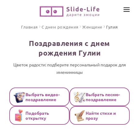
СОЗДАТЬ ВИДЕО
Главная
С днем рождения
Женщине
Гулия
КАТАЛОГ
Поздравления с днем
ИНСТРУМЕНТЫ
рождения Гулии
ПО ФОРМАТУ
ТЕКСТЫ И ИДЕИ
Видео поздравления
Цветок радости: подберите персональный подарок для
именинницы
Песни поздравления
ЦЕНЫ
Открытки
ОТЗЫВЫ
Стихи и тексты
Выбрать видео-
Выбрать песню-
поздравление
поздравление
ПРАЗДНИКИ
Подобрать
Найти стихи и
С Днем рождения
открытку
прозу
Юбилей
Свадьба