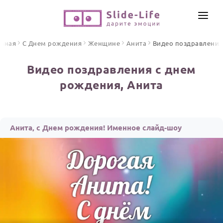
СОЗДАТЬ ВИДЕО
авная
С Днем рождения
Женщине
Анита
Видео поздравления
КАТАЛОГ
Видео поздравления с днем
ИНСТРУМЕНТЫ
рождения, Анита
ПО ФОРМАТУ
ТЕКСТЫ И ИДЕИ
Видео поздравления
Песни поздравления
ЦЕНЫ
Анита, с Днем рождения! Именное слайд-шоу
Открытки
ОТЗЫВЫ
Стихи и тексты
ПРАЗДНИКИ
С Днем рождения
Юбилей
Свадьба