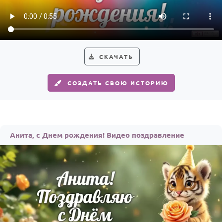
Годовщина свадьбы
Календарь праздников
КОМУ
СКАЧАТЬ
Женщине
СОЗДАТЬ СВОЮ ИСТОРИЮ
Мужчине
Маме
Папе
Анита, с Днем рождения! Видео поздравление
Детям
Все родственники
ПЕРСОНАЛЬНЫЕ
Пожелания
По именам