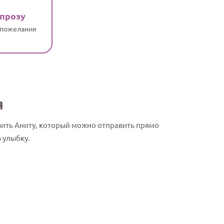
 прозу
 пожелания
я
вить Аниту, который можно отправить прямо
 улыбку.
Анита, с Дн