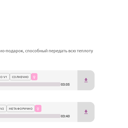
о-подарок, способный передать всю теплоту
О V1
СОЛНЕЧНО
03:05
 V2
МЕТАФОРИЧНО
03:40