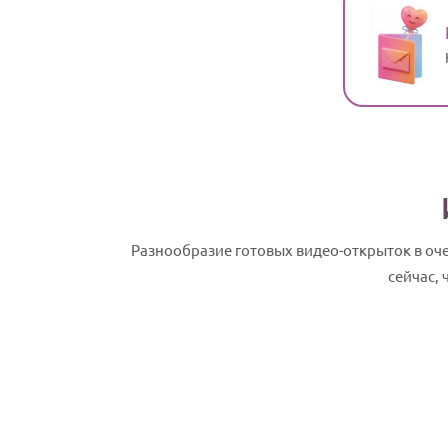
Разнообразие готовых видео-открыток в оч
сейчас,
Анита, с Днем рождения! Именное сла