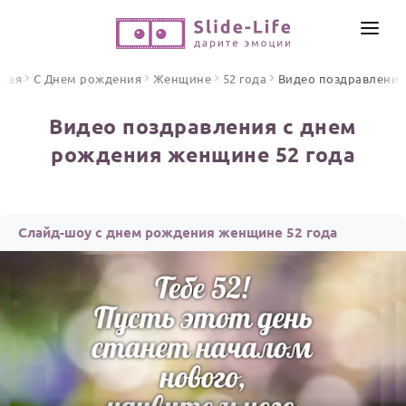
СОЗДАТЬ ВИДЕО
вная
С Днем рождения
Женщине
52 года
Видео поздравления
КАТАЛОГ
Видео поздравления с днем
ИНСТРУМЕНТЫ
рождения женщине 52 года
ПО ФОРМАТУ
ТЕКСТЫ И ИДЕИ
Видео поздравления
Песни поздравления
ЦЕНЫ
Слайд-шоу с днем рождения женщине 52 года
Открытки
ОТЗЫВЫ
Стихи и тексты
ПРАЗДНИКИ
С Днем рождения
Юбилей
Свадьба