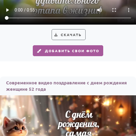
Годовщина свадьбы
Календарь праздников
КОМУ
СКАЧАТЬ
Женщине
ДОБАВИТЬ СВОИ ФОТО
Мужчине
Маме
Папе
Современное видео поздравление с днем рождения
Детям
женщине 52 года
Все родственники
ПЕРСОНАЛЬНЫЕ
Пожелания
По именам