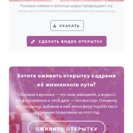
Розовое сияние и золотые шары превращают эту
открытку в элегантное поздравление для женщины,
встречающей 52 года с лёгкостью.
СКАЧАТЬ
СДЕЛАТЬ ВИДЕО ОТКРЫТКУ
Хотите оживить открытку кадрами
её жизненного пути?
Обычная картинка — это знак внимания, а видео с
её фото именно к этой дате — это восторг. Оживите
эту открытку, добавив в неё атмосферу торжества и
искренние пожелания на этот год.
ОЖИВИТЬ ОТКРЫТКУ