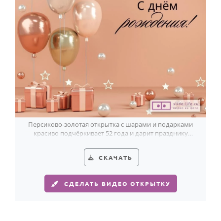
Годовщина свадьбы
Календарь праздников
КОМУ
Женщине
Мужчине
Маме
Папе
Персиково-золотая открытка с шарами и подарками
красиво подчёркивает 52 года и дарит празднику
Детям
лёгкость.
Все родственники
СКАЧАТЬ
ПЕРСОНАЛЬНЫЕ
СДЕЛАТЬ ВИДЕО ОТКРЫТКУ
Пожелания
По именам