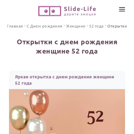
СОЗДАТЬ ВИДЕО
Главная
С Днем рождения
Женщине
52 года
Открытки
КАТАЛОГ
Открытки с днем рождения
ИНСТРУМЕНТЫ
женщине 52 года
ПО ФОРМАТУ
ТЕКСТЫ И ИДЕИ
Видео поздравления
Песни поздравления
ЦЕНЫ
Яркая открытка с днем рождения женщине
Открытки
52 года
ОТЗЫВЫ
Стихи и тексты
ПРАЗДНИКИ
С Днем рождения
Юбилей
Свадьба