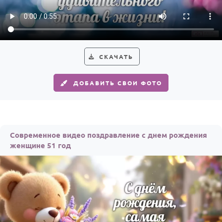
HOT
Выпускной
Календарь праздников
КОМУ
СКАЧАТЬ
Женщине
ДОБАВИТЬ СВОИ ФОТО
Мужчине
Маме
Папе
Современное видео поздравление с днем рождения
Детям
женщине 51 год
Все родственники
ПЕРСОНАЛЬНЫЕ
Пожелания
По именам