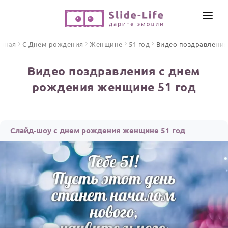
СОЗДАТЬ ВИДЕО
авная
С Днем рождения
Женщине
51 год
Видео поздравления
КАТАЛОГ
Видео поздравления с днем
ИНСТРУМЕНТЫ
рождения женщине 51 год
ПО ФОРМАТУ
ТЕКСТЫ И ИДЕИ
Видео поздравления
Песни поздравления
ЦЕНЫ
Слайд-шоу с днем рождения женщине 51 год
Открытки
ОТЗЫВЫ
Стихи и тексты
ПРАЗДНИКИ
С Днем рождения
Юбилей
Свадьба