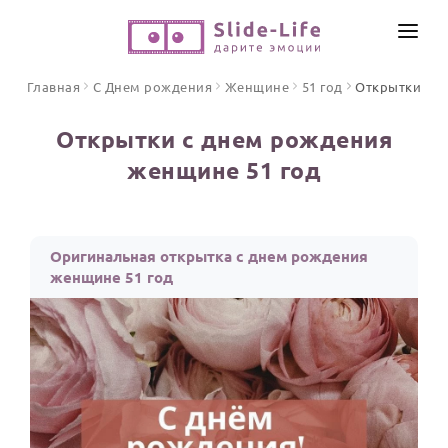
СОЗДАТЬ ВИДЕО
Главная
С Днем рождения
Женщине
51 год
Открытки
КАТАЛОГ
Открытки с днем рождения
ИНСТРУМЕНТЫ
женщине 51 год
ПО ФОРМАТУ
ТЕКСТЫ И ИДЕИ
Видео поздравления
Песни поздравления
ЦЕНЫ
Оригинальная открытка с днем рождения
Открытки
женщине 51 год
ОТЗЫВЫ
Стихи и тексты
ПРАЗДНИКИ
С Днем рождения
Юбилей
Свадьба