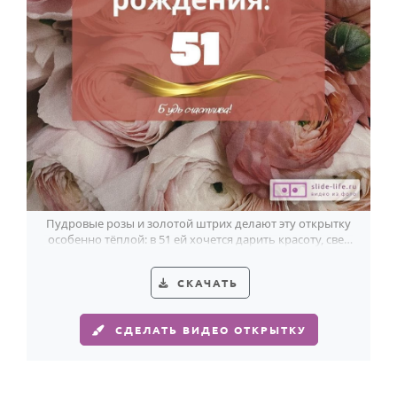
Годовщина свадьбы
Календарь праздников
КОМУ
Женщине
Мужчине
Маме
Папе
Пудровые розы и золотой штрих делают эту открытку
особенно тёплой: в 51 ей хочется дарить красоту, свет
Детям
и счастливое настроение.
Все родственники
СКАЧАТЬ
ПЕРСОНАЛЬНЫЕ
СДЕЛАТЬ ВИДЕО ОТКРЫТКУ
Пожелания
По именам