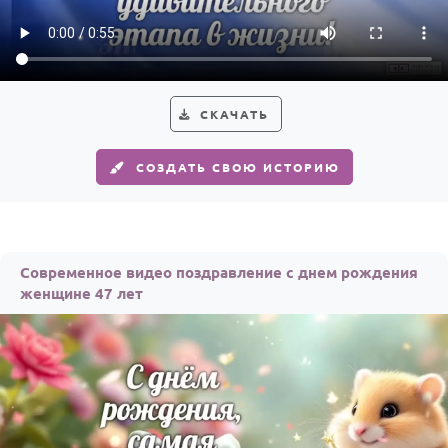
Годовщина свадьбы
Календарь праздников
КОМУ
СКАЧАТЬ
Женщине
СОЗДАТЬ СВОЮ ИСТОРИЮ
Мужчине
Маме
Папе
Современное видео поздравление с днем рождения
Детям
женщине 47 лет
Все родственники
ПЕРСОНАЛЬНЫЕ
Пожелания
По именам