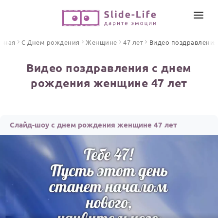
СОЗДАТЬ ВИДЕО
авная
С Днем рождения
Женщине
47 лет
Видео поздравления
КАТАЛОГ
Видео поздравления с днем
ИНСТРУМЕНТЫ
рождения женщине 47 лет
ПО ФОРМАТУ
ТЕКСТЫ И ИДЕИ
Видео поздравления
Песни поздравления
ЦЕНЫ
Слайд-шоу с днем рождения женщине 47 лет
Открытки
ОТЗЫВЫ
Стихи и тексты
ПРАЗДНИКИ
С Днем рождения
Юбилей
Свадьба