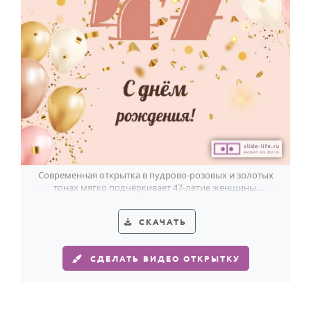
Годовщина свадьбы
Календарь праздников
КОМУ
Женщине
Мужчине
Маме
Папе
Современная открытка в пудрово-розовых и золотых
тонах мягко подчёркивает 47-летие женщины.
Детям
Воздушно, светло, празднично.
Все родственники
СКАЧАТЬ
ПЕРСОНАЛЬНЫЕ
СДЕЛАТЬ ВИДЕО ОТКРЫТКУ
Пожелания
По именам