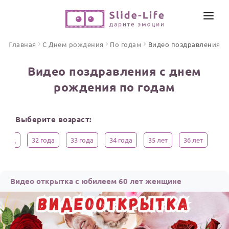
СОЗДАТЬ ВИДЕО
Главная
С Днем рождения
По годам
Видео поздравления
КАТАЛОГ
Видео поздравления с днем
ИНСТРУМЕНТЫ
рождения по годам
ПО ФОРМАТУ
ТЕКСТЫ И ИДЕИ
Видео поздравления
Выберите возраст:
Песни поздравления
ЦЕНЫ
Открытки
1 год
32 года
33 года
34 года
35 лет
36 лет
37 
ОТЗЫВЫ
Стихи и тексты
ПРАЗДНИКИ
Видео открытка с юбилеем 60 лет женщине
С Днем рождения
Юбилей
Свадьба