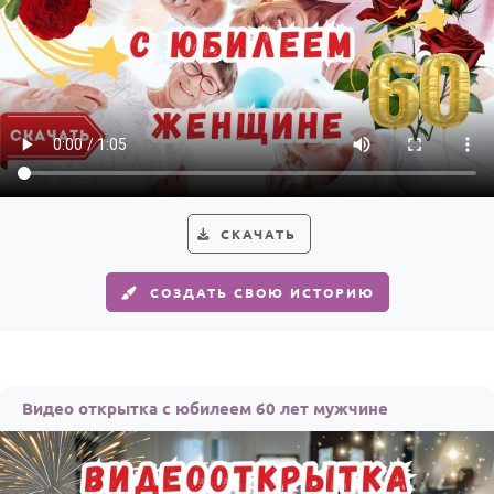
Годовщина свадьбы
Календарь праздников
КОМУ
Женщине
Мужчине
Маме
СКАЧАТЬ
Папе
СОЗДАТЬ СВОЮ ИСТОРИЮ
Детям
Все родственники
ПЕРСОНАЛЬНЫЕ
Видео открытка с юбилеем 60 лет мужчине
Пожелания
По именам